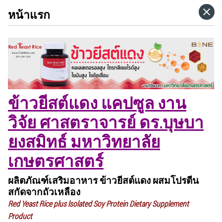
หน้าแรก
HOME
CATEGORIES
GO TO
ข้าวยีสต์แดง แคปซูล งาน
VISIT WEBSITE
วิจัย ศาสตราจารย์ ดร.บุษบา
ยงสมิทธ์ มหาวิทยาลัย
เกษตรศาสตร์
ผลิตภัณฑ์เสริมอาหาร ข้าวยีสต์แดง ผสมโปรตีน
สกัดจากถัวเหลือง
Red Yeast Rice plus lsolated Soy Protein Dietary Supplement
Product