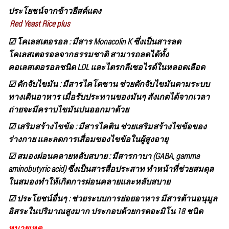
ประโยชน์จากข้าวยีสต์แดง
Red Yeast Rice plus
☑ โคเลสเตอรอล
: มีสาร Monacolin K ซึ่งเป็นสารลด
โคเลสเตอรอลจากธรรมชาติ สามารถลดได้ทั้ง
คอเลสเตอรอลชนิด LDL และไตรกลีเซอไรด์ในหลอดเลือด
☑ ดักจับไขมัน
: มีสารไคโตซาน ช่วยดักจับไขมันตามระบบ
ทางเดินอาหาร เมื่อรับประทานของมันๆ สังเกตได้จากเวลา
ถ่ายจะมีคราบไขมันปนออกมาด้วย
☑ เสริมสร้างไขข้อ
: มีสารไคติน ช่วยเสริมสร้างไขข้อของ
ร่างกาย และลดการเสื่อมของไขข้อในผู้สูงอายุ
☑ สมองผ่อนคลายหลับสบาย
: มีสารกาบา (GABA, gamma
aminobutyric acid) ซึ่งเป็นสารสื่อประสาท ทำหน้าที่ช่วยสมดุล
ในสมองทำให้เกิดการผ่อนคลายและหลับสบาย
☑ ประโยชน์อื่นๆ
: ช่วยระบบการย่อยอาหาร มีสารต้านอนุมูล
อิสระในปริมาณสูงมาก ประกอบด้วยกรดอะมิโน 18 ชนิด
หมายเหตุ