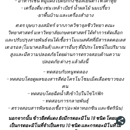
– อาหารเช่น หมูแดง เป็ดปักกิ่ง ซอสเย็นตาโฟ เต้าหู้ยี้
– เครื่องดื่ม เช่น เหล้า เบียร์ น้ำผลไม้ นมเปรี้ยว
-ยาพื้นบ้าน และเครื่องสำอาง
ศ.ดร.บุษบา ยงสมิทร์ จากภาควิชาจุลชีววิทยา คณะ
วิทยาศาสตร์ มหาวิทยาลัยเกษตรศาสตร์ ได้ทำการคัดเลือก
และปรับปรุงสายพันธ์จนได้เชื้อราโมแนสคัสที่มีสารลดคอเลส
เต อรอล (โมนาคอลินส์) และสารอื่นๆ ที่มีประโยชน์ในปริมาณ
สูงและมีความปลอดภัยโดยผ่านการตรวจสอบด้านความ
ปลอดภัย ต่างๆ แล้วดังนี้
– ทดสอบกับหนูทดลอง
– ทดสอบโดยดูผลของสารสีต่อโครโมโซมเม็ดเลือดขาวของ
คน
– ทดสอบโดยฉีดน้ำสีเข้าไปในไข่ไก่ฟัก
– ทดสอบการกลายพันธุ์
– ตรวจสอบสารพิษของเชื้อรา(อะฟลาทอกซิน และซิตรินิน)
นอกจากนั้น
ข้าวยีสต์แดง
ยังมีกรดอะมิโน 18 ชนิด โดยแบ่ง
เป็นกรดอะมิโนที่จำเป็นครบ 10 ชนิด และกรดอะมิโนที่ไม่