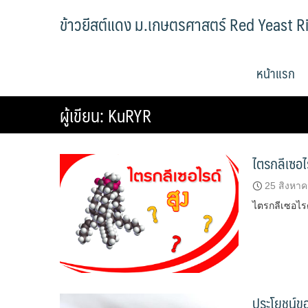
Skip
ข้าวยีสต์แดง ม.เกษตรศาสตร์ Red Yeast R
to
content
หน้าแรก
ผู้เขียน:
KuRYR
ไตรกลีเซอไร
25 สิงหา
ไตรกลีเซอไรด
ประโยชน์ขอ